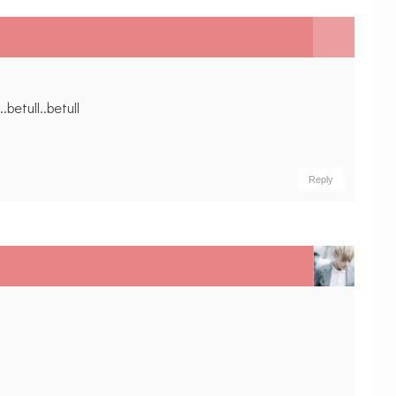
etull..betull
Reply