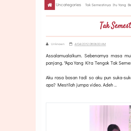
Uncategories
Tak Semestinya Itu Yang B
Tak Semest
Unknown
4/04/2012 08:06:00 AM
Assalamualaikum. Sebenarnya masa mula
panjang. "Apa Yang Kita Tengok Tak Seme
Aku rasa bosan tadi so aku pun suka-suk
apa? Mestilah jumpa video. Adeh ..