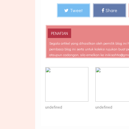
Tweet
Share
PENAFIAN
Segala artikel yang dihasilkan oleh pemilik blog 
pembaca blog ini serta untuk koleksi rujukan bua
ataupun cadangan, sila emelkan ke inikisahtia@gm
undefined
undefined