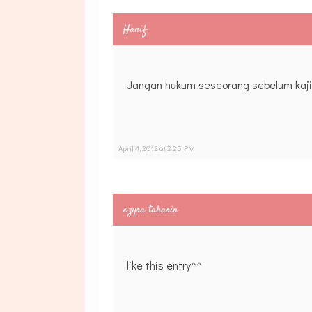
Hanif
Jangan hukum seseorang sebelum kaji..b
April 4, 2012 at 2:25 PM
ezyra taharin
like this entry^^