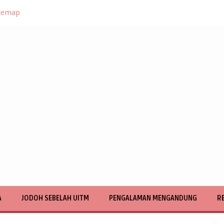
temap
A
JODOH SEBELAH UITM
PENGALAMAN MENGANDUNG
R