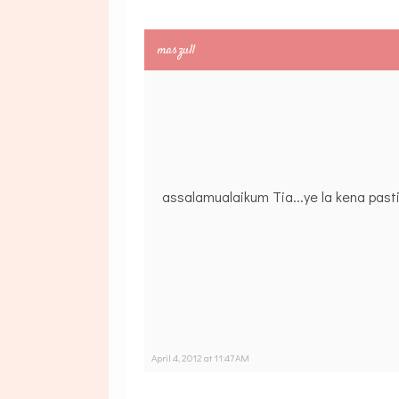
maszull
assalamualaikum Tia...ye la kena pasti
April 4, 2012 at 11:47 AM