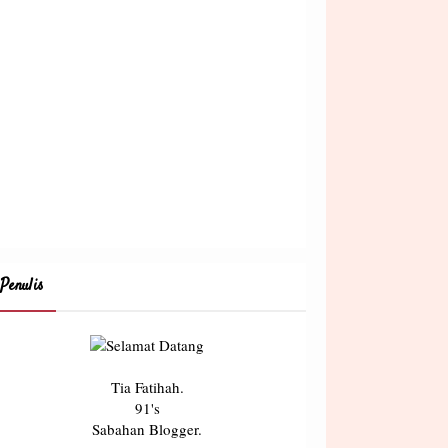
Penulis
Tia Fatihah.
91's
Sabahan Blogger.