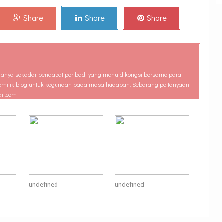
Share
Share
Share
ini hanya sekadar pendapat peribadi yang mahu dikongsi bersama para
t pemilik blog untuk kegunaan pada masa hadapan. Sebarang pertanyaan
ail.com
undefined
undefined