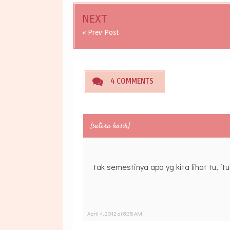
NEXT
« Prev Post
4 COMMENTS
[sutera kasih]
tak semestinya apa yg kita lihat tu, itu
April 4, 2012 at 8:35 AM