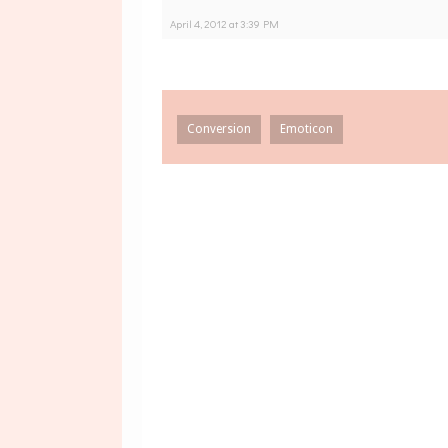
April 4, 2012 at 3:39 PM
Conversion
Emoticon